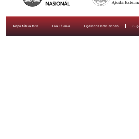
Mapa Síti ka fatin
Fixa Téknika
Ligasoens Institusionais
Sug