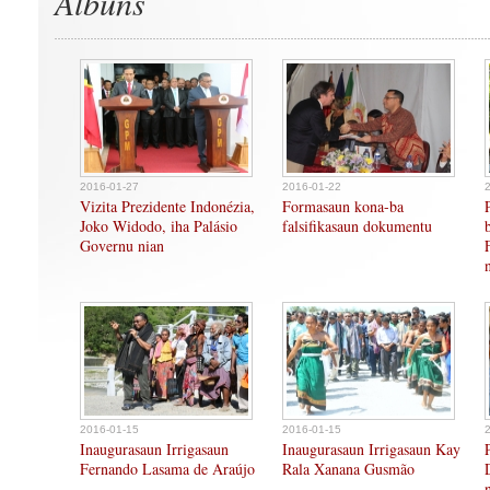
Albuns
2016-01-27
2016-01-22
Vizita Prezidente Indonézia,
Formasaun kona-ba
Joko Widodo, iha Palásio
falsifikasaun dokumentu
Governu nian
2016-01-15
2016-01-15
Inaugurasaun Irrigasaun
Inaugurasaun Irrigasaun Kay
Fernando Lasama de Araújo
Rala Xanana Gusmão