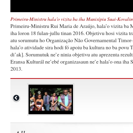
Primeiru-Ministru hala’o vizita ba iha Munisípiu Suai-Kovali
Primeiru-Ministru Rui Maria de Araújo, hala’o vizita ba
iha loron 18 fulan-jullu tinan 2016. Objetivu hosi vizita t
atu sorumutu ho Organização Não Governamental Timor-
hala’o atividade sira hodi fó apoiu ba kultura no ba povu
di’ak]. Sorumutuk ne’e ninia objetivu atu aprezenta rezul
Eransa Kulturál ne’ebé organizasaun ne’e hala’o ona iha S
2013.