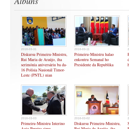
Albuns
2016-03-31
2016-03-11
Diskursu Primeiru-Ministru,
Primeiru-Ministru halao
Rui Maria de Araújo, iha
enkontru Semanal ho
serimónia aniversáriu ba da-
Presidente da Republika
16 Polísia Nasionál Timor-
Leste (PNTL) nian
2016-03-03
2016-03-02
Primeiru-Ministru Interino
Diskursu Primeiru-Ministru,
Agio Pereira simu
Rui Maria de Araújo, iha