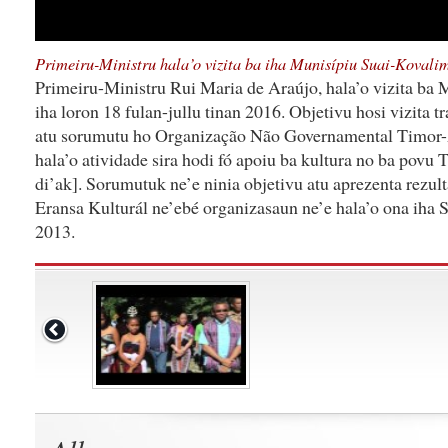
Primeiru-Ministru hala’o vizita ba iha Munisípiu Suai-Kovali
Primeiru-Ministru Rui Maria de Araújo, hala’o vizita ba
iha loron 18 fulan-jullu tinan 2016. Objetivu hosi vizita t
atu sorumutu ho Organização Não Governamental Timor-
hala’o atividade sira hodi fó apoiu ba kultura no ba povu
di’ak]. Sorumutuk ne’e ninia objetivu atu aprezenta rezul
Eransa Kulturál ne’ebé organizasaun ne’e hala’o ona iha S
2013.