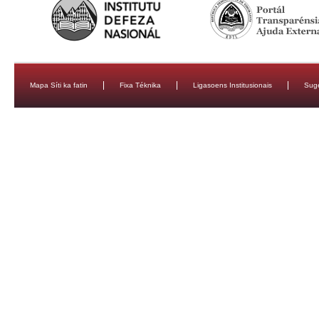
Mapa Síti ka fatin
Fixa Téknika
Ligasoens Institusionais
Sug