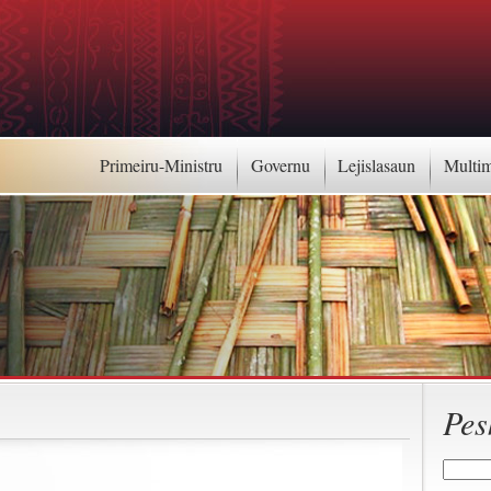
Primeiru-Ministru
Governu
Lejislasaun
Multi
Pes