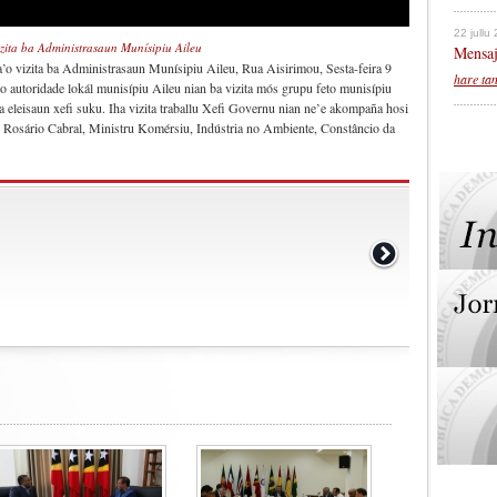
22 jullu
izita ba Administrasaun Munísipiu Aileu
Mensaj
a’o vizita ba Administrasaun Munísipiu Aileu, Rua Aisirimou, Sesta-feira 9
hare ta
autoridade lokál munisípiu Aileu nian ba vizita mós grupu feto munisípiu
 eleisaun xefi suku. Iha vizita traballu Xefi Governu nian ne’e akompaña hosi
 Rosário Cabral, Ministru Komérsiu, Indústria no Ambiente, Constâncio da