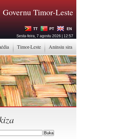
Governu Timor-Leste
TT
PT
EN
Sesta-feira, 7 agostu 2026 | 12:57
média
Timor-Leste
Anínsiu sira
kiza