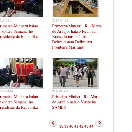
016-04-14
2016-04-12
rimeiru-Ministru halao
Primeiru-Ministru, Rui Maria
nkontru Semanal ho
de Araújo, hala’o Reuniaun
residente da Republika
Konsellu nasionál ba
Delimitasaun Definitivu
Fronteira Marítimu
016-04-07
2016-04-04
rimeiru-Ministru halao
Primeiru-Ministru Rui Maria
nkontru Semanal ho
de Araújo hala’o Vizita ba
residente da Republika
SAMES
38
39
40
41
42
43
44