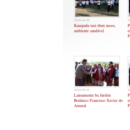
2016-04-20
2
Kampaña tasi-ibun moos,
P
ambiente saudável
e
P
2016-04-11
2
Lansamentu ba Jardim
P
Botânico Francisco Xavier do
e
Amaral
P