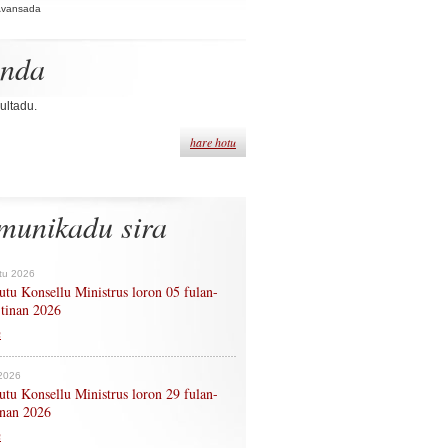
Avansada
enda
ultadu.
hare hotu
munikadu sira
tu 2026
tu Konsellu Ministrus loron 05 fulan-
 tinan 2026
n
 2026
tu Konsellu Ministrus loron 29 fulan-
tinan 2026
n