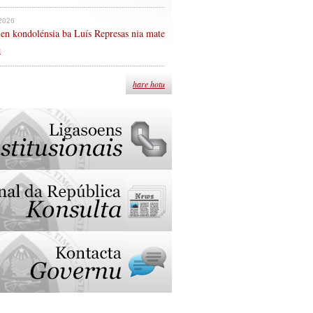
 2026
en kondolénsia ba Luís Represas nia mate
n
hare hotu