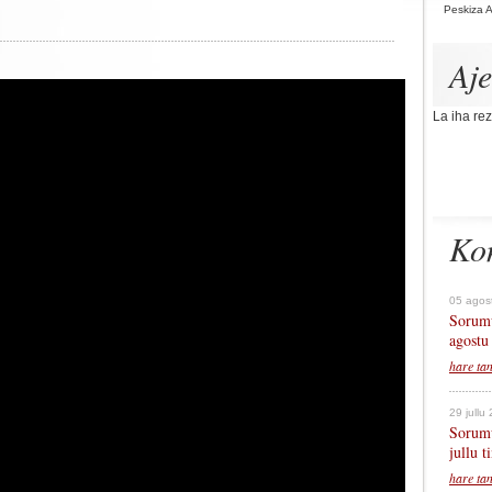
Peskiza 
Aj
La iha rez
Ko
05 agos
Sorumu
agostu
hare ta
29 jullu
Sorumu
jullu 
hare ta