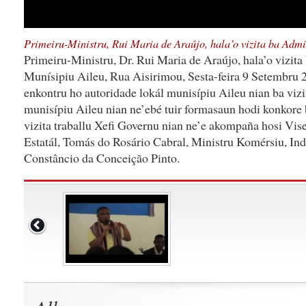
Primeiru-Ministru, Rui Maria de Araújo, hala’o vizita ba Adm
Primeiru-Ministru, Dr. Rui Maria de Araújo, hala’o vizit
Munísipiu Aileu, Rua Aisirimou, Sesta-feira 9 Setembru 
enkontru ho autoridade lokál munisípiu Aileu nian ba vizi
munisípiu Aileu nian ne’ebé tuir formasaun hodi konkore b
vizita traballu Xefi Governu nian ne’e akompaña hosi Vi
Estatál, Tomás do Rosário Cabral, Ministru Komérsiu, In
Constâncio da Conceição Pinto.