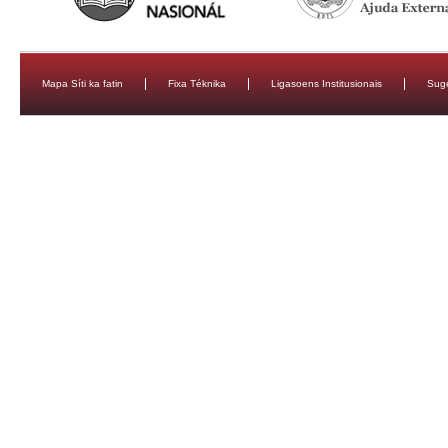
Mapa Síti ka fatin
Fixa Téknika
Ligasoens Institusionais
Sug