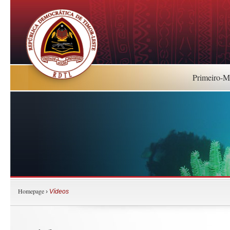
Primeiro-Mi
Homepage
›
Vídeos