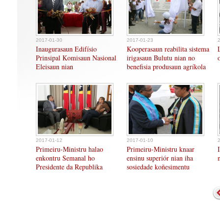
2017-01-30
2017-01-23
Inaugurasaun Edifísio
Kooperasaun reabilita sistema
Prinsipal Komisaun Nasional
irigasaun Bulutu nian no
Eleisaun nian
benefisia produsaun agríkola
2017-01-12
2017-01-10
Primeiru-Ministru halao
Primeiru-Ministru knaar
enkontru Semanal ho
ensinu superiór nian iha
Presidente da Republika
sosiedade koñesimentu