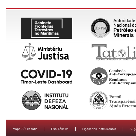
Mapa Síti ka fatin
Fixa Téknika
Ligasoens Institusionais
Sug