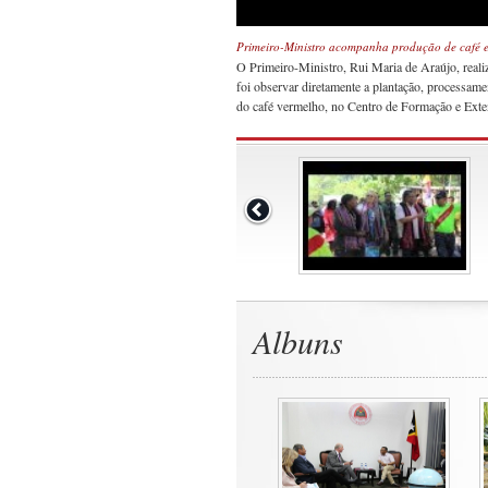
Primeiro-Ministro acompanha produção de café 
O Primeiro-Ministro, Rui Maria de Araújo, reali
foi observar diretamente a plantação, processam
do café vermelho, no Centro de Formação e Ext
Albuns