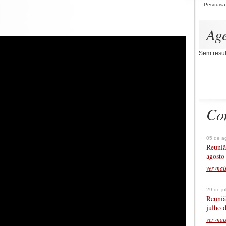
Pesquisa
Ag
Sem resul
Co
05 de a
Reuniã
agosto
ver mai
29 de j
Reuniã
julho 
ver mai