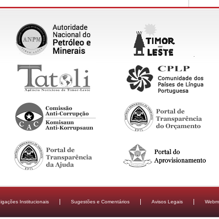
igações Institucionais
Sugestões e Comentários
Avisos Legais
Webma