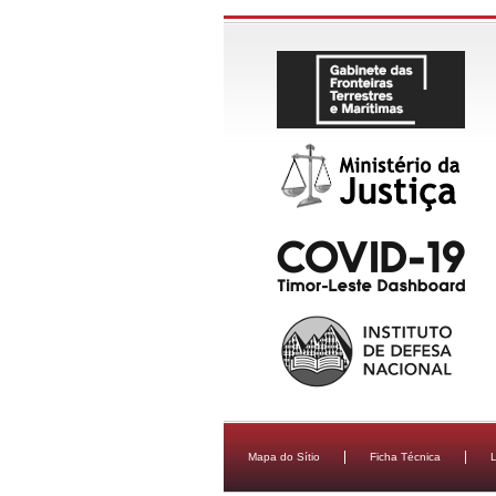
Mapa do Sítio
Ficha Técnica
L