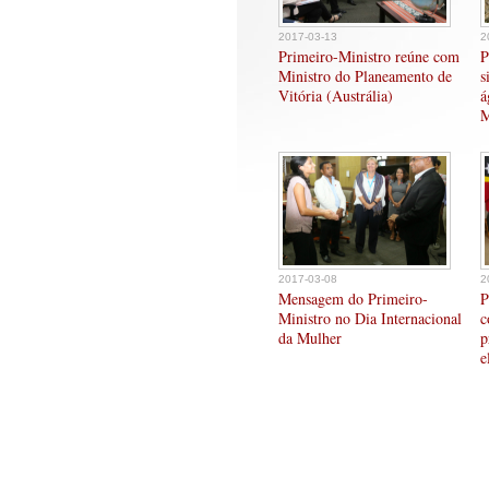
2017-03-13
2
Primeiro-Ministro reúne com
P
Ministro do Planeamento de
s
Vitória (Austrália)
á
M
2017-03-08
2
Mensagem do Primeiro-
P
Ministro no Dia Internacional
c
da Mulher
p
e