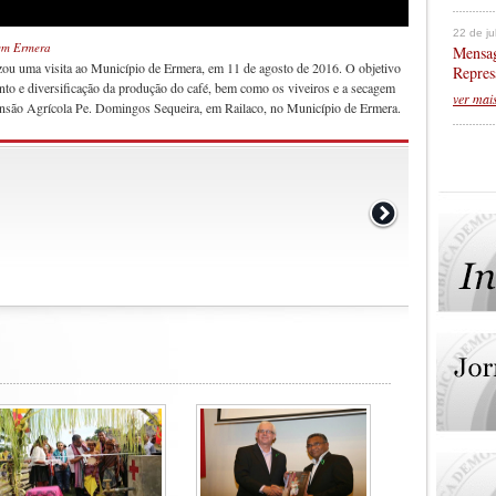
22 de j
em Ermera
Mensag
zou uma visita ao Município de Ermera, em 11 de agosto de 2016. O objetivo
Repres
ento e diversificação da produção do café, bem como os viveiros e a secagem
ver mai
ensão Agrícola Pe. Domingos Sequeira, em Railaco, no Município de Ermera.