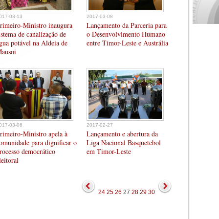
017-03-13
2017-03-08
rimeiro-Ministro inaugura
Lançamento da Parceria para
istema de canalização de
o Desenvolvimento Humano
gua potável na Aldeia de
entre Timor-Leste e Austrália
ausoi
017-03-06
2017-02-27
rimeiro-Ministro apela à
Lançamento e abertura da
omunidade para dignificar o
Liga Nacional Basquetebol
rocesso democrático
em Timor-Leste
leitoral
24
25
26
27
28
29
30