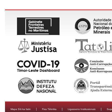
Mapa Síti ka fatin
Fixa Téknika
Ligasoens Institusionais
Sug