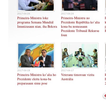
2017-04-24
2017-04-24
Primeiru-Ministru loke
Primeiru-Ministru no
programa Semana Mundiál
Prezidente Repúblika ko’alia
Imunizasaun nian, iha Bekora
kona-ba nomeasaun
Prezidente Tribunál Rekursu
foun
2017-04-19
2017-04-17
Primeiru-Ministru ko’alia ho
Veteranu timoroan vizita
Prezidente eleitu kona-ba
Austrália
preparasaun simu pose