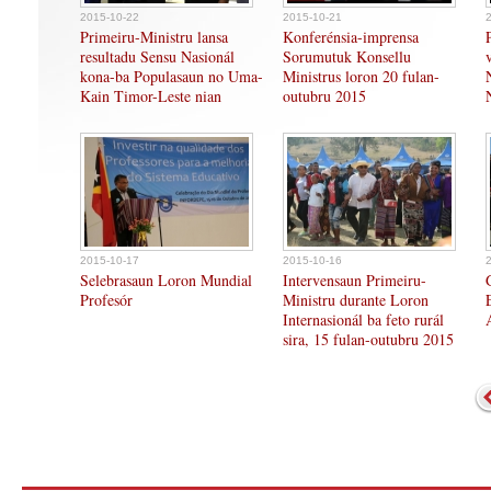
2015-10-22
2015-10-21
Primeiru-Ministru lansa
Konferénsia-imprensa
resultadu Sensu Nasionál
Sorumutuk Konsellu
kona-ba Populasaun no Uma-
Ministrus loron 20 fulan-
Kain Timor-Leste nian
outubru 2015
2015-10-17
2015-10-16
Selebrasaun Loron Mundial
Intervensaun Primeiru-
Profesór
Ministru durante Loron
Internasionál ba feto rurál
sira, 15 fulan-outubru 2015