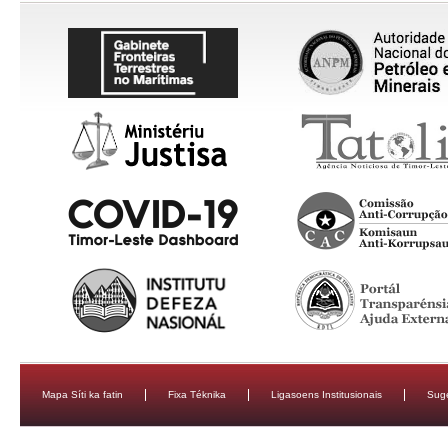
Mapa Síti ka fatin
Fixa Téknika
Ligasoens Institusionais
Sug