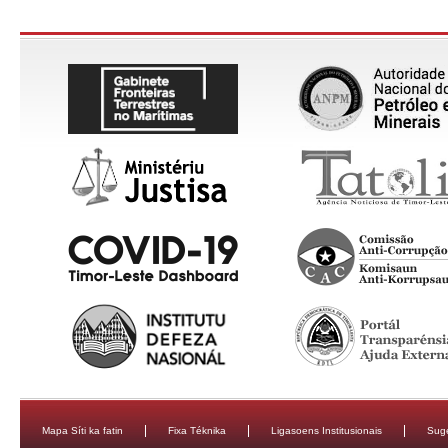
Mapa Síti ka fatin
Fixa Téknika
Ligasoens Institusionais
Sug