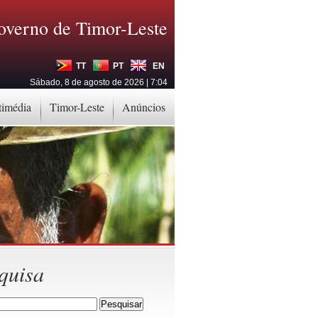
overno de Timor-Leste
TT
PT
EN
Sábado, 8 de agosto de 2026 | 7:04
timédia
Timor-Leste
Anúncios
quisa