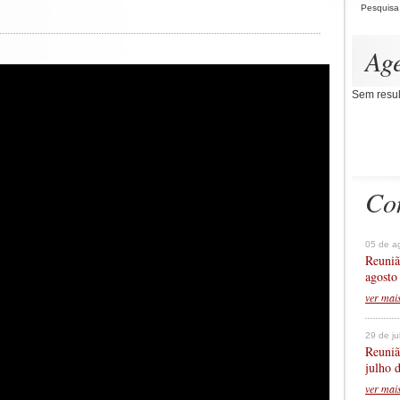
Pesquisa
Ag
Sem resul
Co
05 de a
Reuniã
agosto
ver mai
29 de j
Reuniã
julho 
ver mai