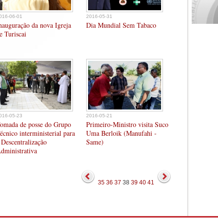
016-06-01
2016-05-31
nauguração da nova Igreja
Dia Mundial Sem Tabaco
e Turiscai
016-05-23
2016-05-21
omada de posse do Grupo
Primeiro-Ministro visita Suco
écnico interministerial para
Uma Berloik (Manufahi -
 Descentralização
Same)
dministrativa
35
36
37
38
39
40
41