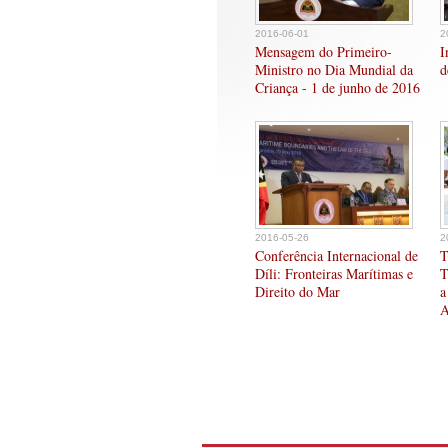
2016-06-01
2
Mensagem do Primeiro-
I
Ministro no Dia Mundial da
d
Criança - 1 de junho de 2016
2016-05-26
2
Conferência Internacional de
T
Díli: Fronteiras Marítimas e
T
Direito do Mar
a
A