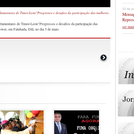
22 de j
amentares de Timor-Leste"Progressos e desafios da participação das mulheres
Mensag
Repres
lamentares de Timor-Leste"Progressos e desafios da participação das
ver mai
Tower, em Fatuhada, Díli, no dia 5 de maio.