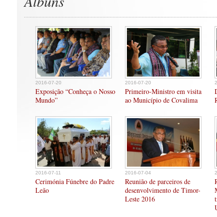
Albuns
2016-07-20
2016-07-20
Exposição “Conheça o Nosso
Primeiro-Ministro em visita
Mundo”
ao Município de Covalima
2016-07-11
2016-07-04
Cerimónia Fúnebre do Padre
Reunião de parceiros de
Leão
desenvolvimento de Timor-
Leste 2016