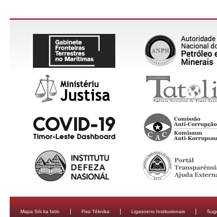
Mapa Síti ka fatin
Fixa Téknika
Ligasoens Institusionais
Sug