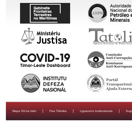
Mapa Síti ka fatin
Fixa Téknika
Ligasoens Institusionais
Sug