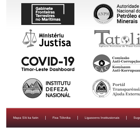
Mapa Síti ka fatin
Fixa Téknika
Ligasoens Institusionais
Sug