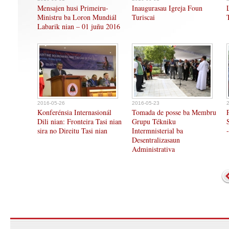
Mensajen husi Primeiru-
Inaugurasau Igreja Foun
Ministru ba Loron Mundiál
Turiscai
Labarik nian – 01 juñu 2016
2016-05-26
2016-05-23
Konferénsia Internasionál
Tomada de posse ba Membru
Dili nian: Fronteira Tasi nian
Grupu Tékniku
sira no Direitu Tasi nian
Intermnisterial ba
Desentralizasaun
Administrativa