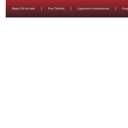
Mapa Síti ka fatin
Fixa Téknika
Ligasoens Institusionais
Sug