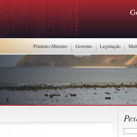
G
Primeiro-Ministro
Governo
Legislação
Mul
Pes