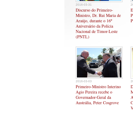
2016-03-31
2
Discurso do Primeiro-
E
Ministro, Dr. Rui Maria de
P
Araújo, durante o 16º
P
Aniversário da Polícia
Nacional de Timor-Leste
(PNTL)
2016-03-03
2
Primeiro-Ministro Interino
D
Agio Pereira recebe o
M
Governador-Geral da
A
Austrália, Peter Cosgrove
C
V