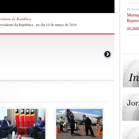
22 de j
Mensag
esidente da República
Repres
esidente da República , no dia 10 de março de 2016
ver mai