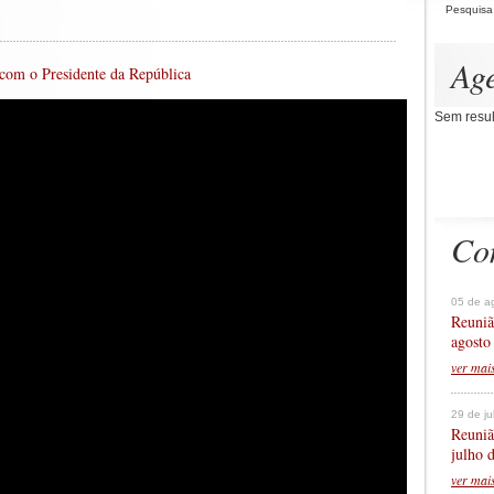
Pesquisa
Ag
com o Presidente da República
Sem resul
Co
05 de a
Reuniã
agosto
ver mai
29 de j
Reuniã
julho 
ver mai