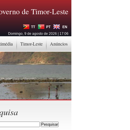
overno de Timor-Leste
TT
PT
EN
Domingo, 9 de agosto de 2026 | 17:06
timédia
Timor-Leste
Anúncios
quisa