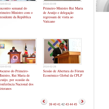
016-03-11
2016-03-09
ncontro semanal do
Primeiro-Ministro Rui Maria
rimeiro-Ministro com o
de Araújo e delegação
residente da República
regressam de visita ao
Vaticano
016-03-02
2016-02-26
iscurso do Primeiro-
Sessão de Abertura do Fórum
inistro, Rui Maria de
Económico Global da CPLP
raújo, por ocasião da
onferência Nacional dos
eteranos
39
40
41
42
43
44
45