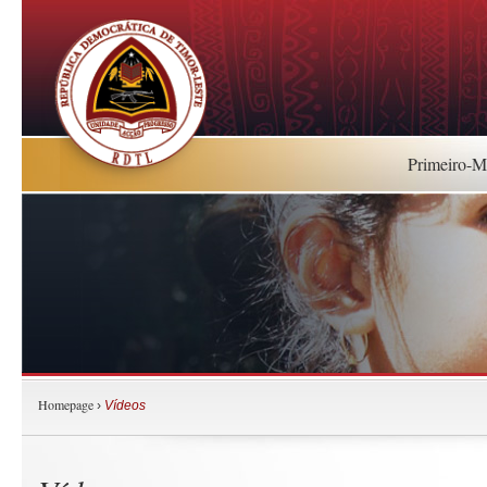
Primeiro-Mi
Homepage
›
Vídeos