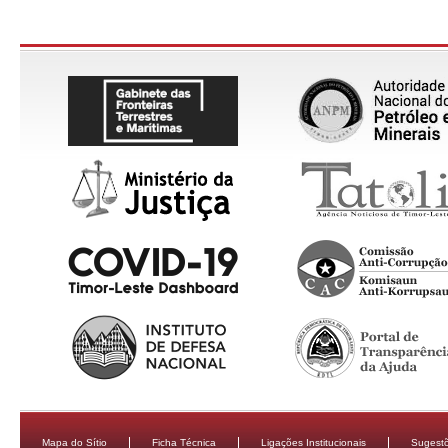
Mapa do Sítio
Ficha Técnica
Ligações Institucionais
Sugestõ