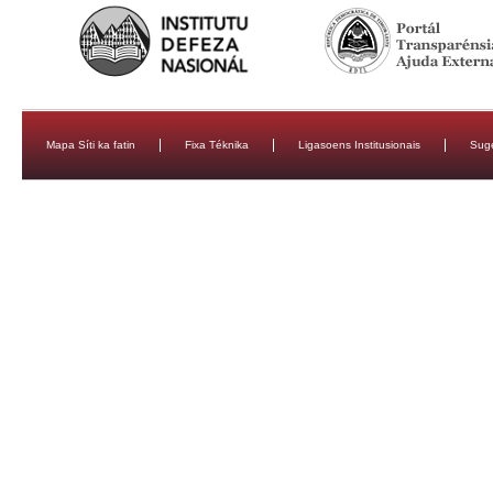
Mapa Síti ka fatin
Fixa Téknika
Ligasoens Institusionais
Sug