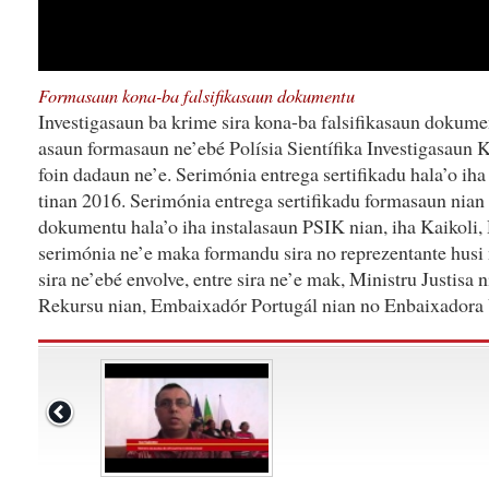
Formasaun kona-ba falsifikasaun dokumentu
Investigasaun ba krime sira kona-ba falsifikasaun dokume
asaun formasaun ne’ebé Polísia Sientífika Investigasaun 
foin dadaun ne’e. Serimónia entrega sertifikadu hala’o iha
tinan 2016. Serimónia entrega sertifikadu formasaun nian 
dokumentu hala’o iha instalasaun PSIK nian, iha Kaikoli,
serimónia ne’e maka formandu sira no reprezentante husi n
sira ne’ebé envolve, entre sira ne’e mak, Ministru Justisa 
Rekursu nian, Embaixadór Portugál nian no Enbaixadora 