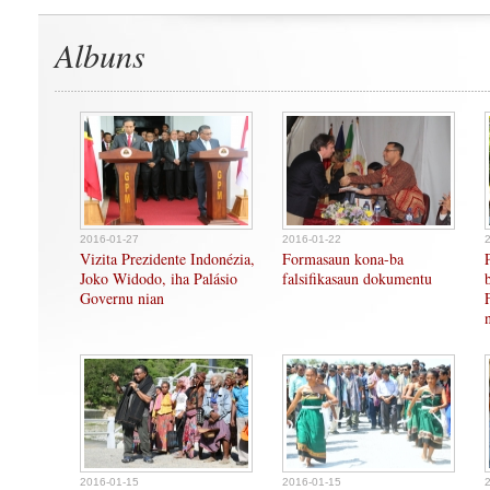
Albuns
2016-01-27
2016-01-22
Vizita Prezidente Indonézia,
Formasaun kona-ba
Joko Widodo, iha Palásio
falsifikasaun dokumentu
Governu nian
2016-01-15
2016-01-15