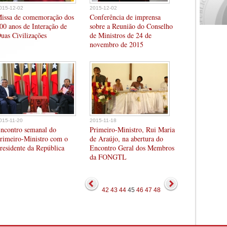
015-12-02
2015-12-02
issa de comemoração dos
Conferência de imprensa
00 anos de Interação de
sobre a Reunião do Conselho
uas Civilizações
de Ministros de 24 de
novembro de 2015
015-11-20
2015-11-18
ncontro semanal do
Primeiro-Ministro, Rui Maria
rimeiro-Ministro com o
de Araújo, na abertura do
residente da República
Encontro Geral dos Membros
da FONGTL
42
43
44
45
46
47
48