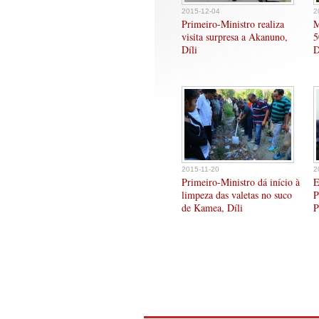
2015-12-04
2
Primeiro-Ministro realiza
M
visita surpresa a Akanuno,
5
Díli
D
2015-11-20
2
Primeiro-Ministro dá início à
E
limpeza das valetas no suco
P
de Kamea, Díli
P