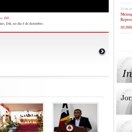
22 de j
Mensag
o, Díli
Repres
uno, Díli, no dia 4 de dezembro.
ver mai