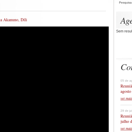
Pesquisa
Ag
a a Akanuno, Díli
Sem resul
Co
05 de a
Reuniã
agosto
ver mai
29 de j
Reuniã
julho 
ver mai