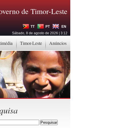
overno de Timor-Leste
TT
PT
EN
Sábado, 8 de agosto de 2026 | 3:12
timédia
Timor-Leste
Anúncios
quisa