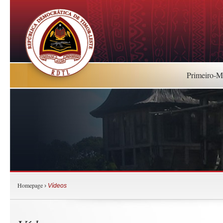
Primeiro-Mi
Homepage
›
Vídeos