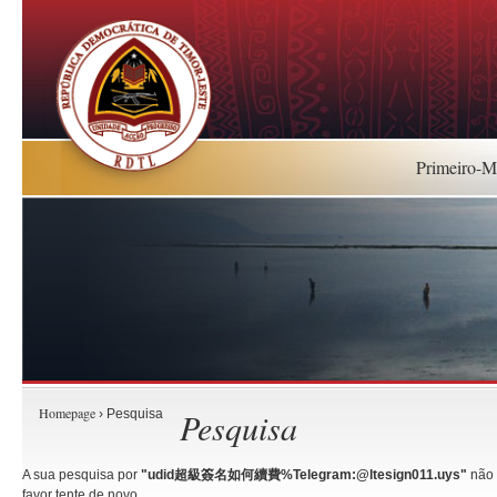
Primeiro-Mi
Homepage
Pesquisa
› Pesquisa
A sua pesquisa por
"udid超級簽名如何續費%Telegram:@ltesign011.uys"
não 
favor tente de novo.