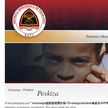
Primeiru-Mini
Homepage
Peskiza
› Peskiza
A sua pesquisa por
"moonsign超级签续费价格-TG-wangcaimdmb💲娱乐A
retornou quaisquer resultados. Por favor tente de novo.