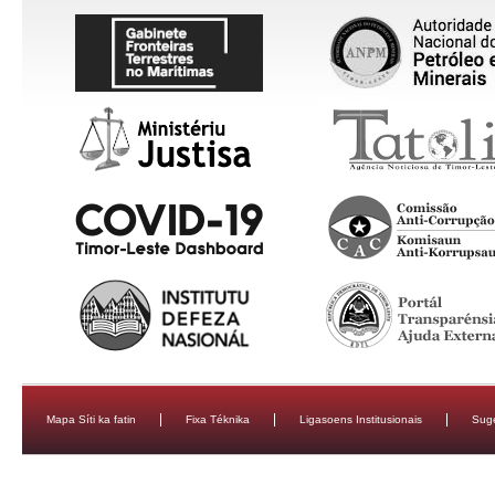
Mapa Síti ka fatin
Fixa Téknika
Ligasoens Institusionais
Sug