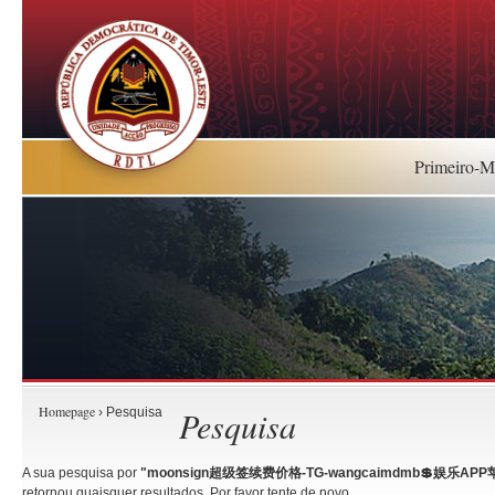
Primeiro-Mi
Homepage
Pesquisa
› Pesquisa
A sua pesquisa por
"moonsign超级签续费价格-TG-wangcaimdmb💲娱乐A
retornou quaisquer resultados. Por favor tente de novo.