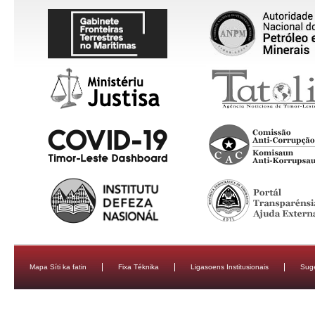
Mapa Síti ka fatin
Fixa Téknika
Ligasoens Institusionais
Sug