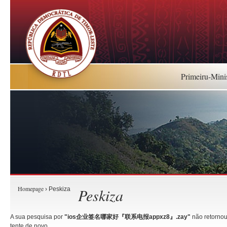
Primeiru-Mini
Homepage
Peskiza
› Peskiza
A sua pesquisa por
"ios企业签名哪家好『联系电报appxz8』.zay"
não retornou
tente de novo.