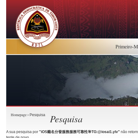
Primeiro-Mi
Homepage
Pesquisa
› Pesquisa
A sua pesquisa por
"iOS籤名分發服務服務可靠性🎯TG:@iosai1.ylv"
não retorn
tente de novo.