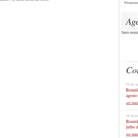
Pesquisa
Ag
Sem resul
Co
05 de a
Reuniã
agosto
ver mai
29 de j
Reuniã
julho 
ver mai