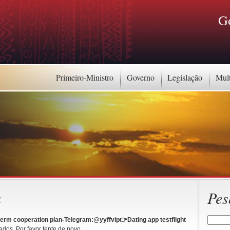
G
Primeiro-Ministro
Governo
Legislação
Mul
a
Pes
term cooperation plan-Telegram:@yyffvip👉Dating app testflight
dos. Por favor tente de novo.