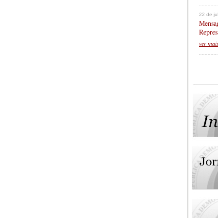
22 de j
Mensag
Repres
ver mai