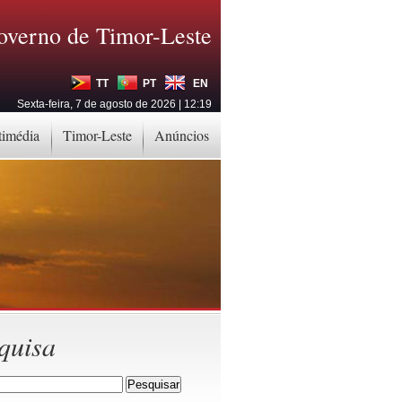
overno de Timor-Leste
TT
PT
EN
Sexta-feira, 7 de agosto de 2026 | 12:19
timédia
Timor-Leste
Anúncios
quisa