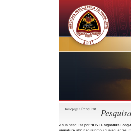
Homepage
Pesquis
› Pesquisa
A sua pesquisa por
"iOS TF signature Long-
signature.ulg"
não retornou quaisquer resulta