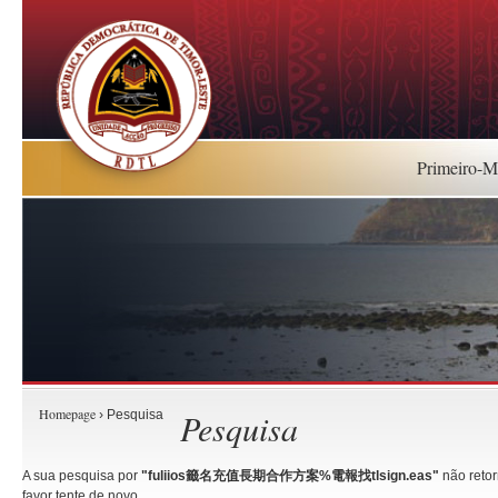
Primeiro-Mi
Homepage
Pesquisa
› Pesquisa
A sua pesquisa por
"fuliios籤名充值長期合作方案%電報找tlsign.eas"
não retor
favor tente de novo.