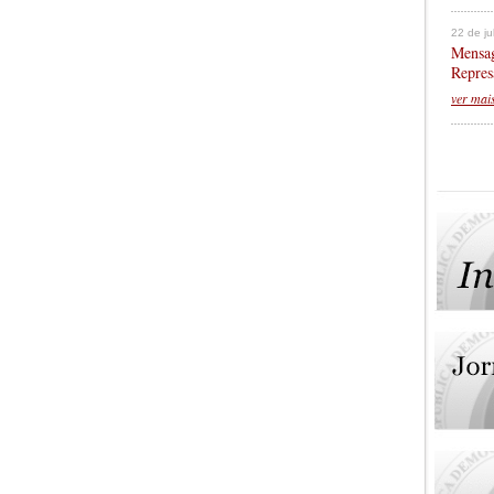
22 de j
Mensag
Repres
ver mai