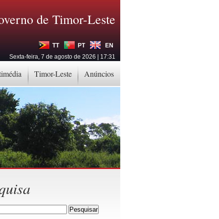
overno de Timor-Leste
TT
PT
EN
Sexta-feira, 7 de agosto de 2026 | 17:31
timédia
Timor-Leste
Anúncios
quisa