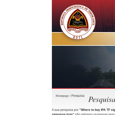
Homepage
Pesquis
› Pesquisa
A sua pesquisa por
"Where to buy IPA TF si
signature.bzm"
não retornou quaisquer resul