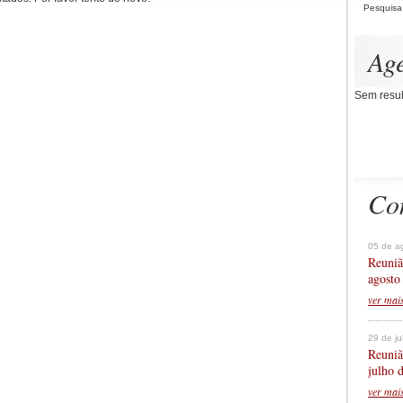
Pesquisa
Ag
Sem resul
Co
05 de a
Reuniã
agosto
ver mai
29 de j
Reuniã
julho 
ver mai