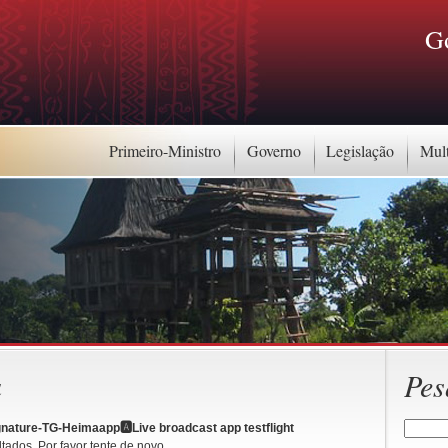
G
Primeiro-Ministro
Governo
Legislação
Mul
a
Pes
gnature-TG-Heimaapp🅰️Live broadcast app testflight
tados. Por favor tente de novo.