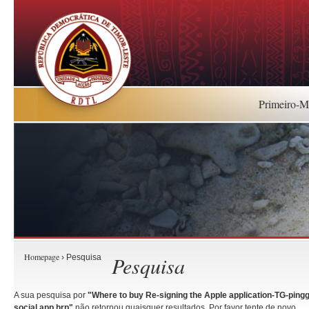
Primeiro-Mi
Homepage
Pesquisa
› Pesquisa
A sua pesquisa por
"Where to buy Re-signing the Apple application-TG-pingg
social app.hrp"
não retornou quaisquer resultados. Por favor tente de novo.