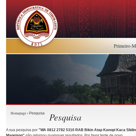
Primeiro-Mi
Homepage
Pesquisa
› Pesquisa
A sua pesquisa por
"WA 0812 2782 5310 RAB Bikin Atap Kanopi Kaca Slidi
Magelang"
não retornou quaisquer resultados. Por favor tente de novo.