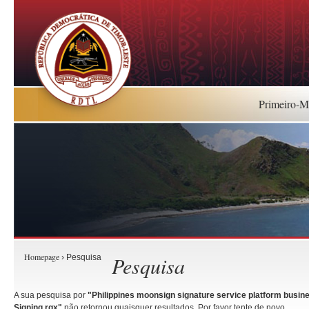
Primeiro-Mi
Homepage
Pesquisa
› Pesquisa
A sua pesquisa por
"Philippines moonsign signature service platform busin
Signing.rqx"
não retornou quaisquer resultados. Por favor tente de novo.