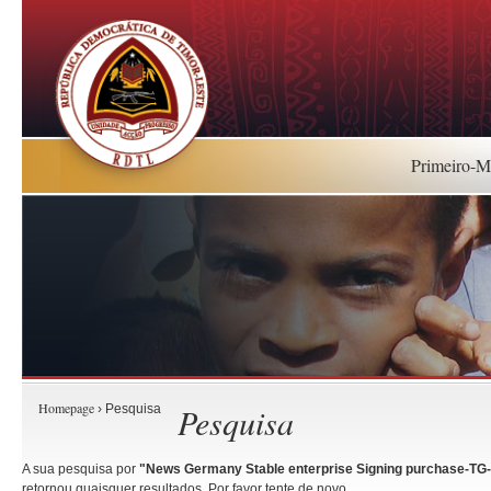
Primeiro-Mi
Homepage
Pesquisa
› Pesquisa
A sua pesquisa por
"News Germany Stable enterprise Signing purchase-TG-u
retornou quaisquer resultados. Por favor tente de novo.