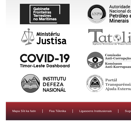
Mapa Síti ka fatin
Fixa Téknika
Ligasoens Institusionais
Sug