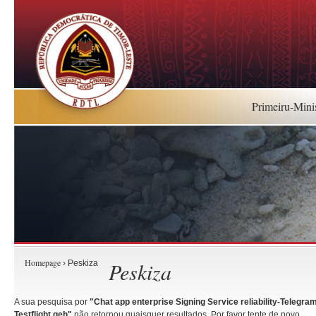
Primeiru-Mini
Homepage
Peskiza
› Peskiza
A sua pesquisa por
"Chat app enterprise Signing Service reliability-Teleg
Testflight.geh"
não retornou quaisquer resultados. Por favor tente de novo.