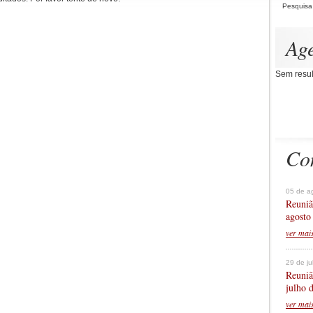
Pesquisa
Ag
Sem resul
Co
05 de a
Reuniã
agosto
ver mai
29 de j
Reuniã
julho 
ver mai