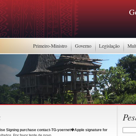
G
Primeiro-Ministro
Governo
Legislação
Mul
a
Pes
ise Signing purchase contact-TG-yoernet🍓Apple signature for
ltados. Por favor tente de novo.