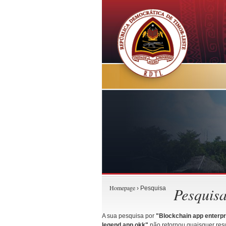
Homepage
Pesquis
› Pesquisa
A sua pesquisa por
"Blockchain app enterpr
legend app.okk"
não retornou quaisquer resu