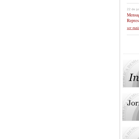
22 de j
Mensag
Repres
ver mai