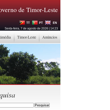
overno de Timor-Leste
TT
PT
EN
Sexta-feira, 7 de agosto de 2026 | 14:23
timédia
Timor-Leste
Anúncios
quisa