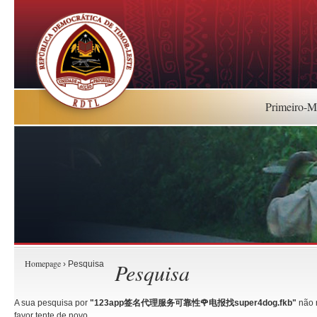
Primeiro-Mi
Homepage
Pesquisa
› Pesquisa
A sua pesquisa por
"123app签名代理服务可靠性🌹电报找super4dog.fkb"
não r
favor tente de novo.