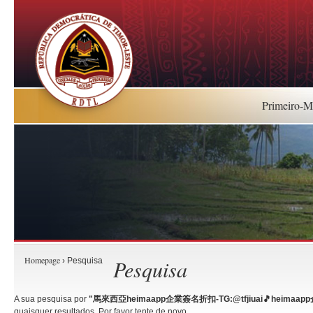
Primeiro-Mi
Homepage
Pesquisa
› Pesquisa
A sua pesquisa por
"馬來西亞heimaapp企業簽名折扣-TG:@tfjiuai🎵heimaap
quaisquer resultados. Por favor tente de novo.