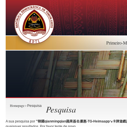
Primeiro-Mi
Homepage
Pesquisa
› Pesquisa
A sua pesquisa por
"韓國qianmingqian蘋果簽名優惠-TG-Heimaapp↘️卡牌遊
quaisquer resultados. Por favor tente de novo.