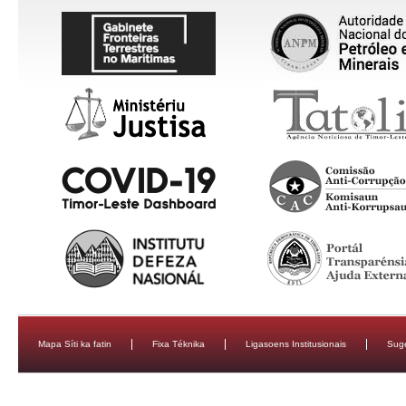
Mapa Síti ka fatin
Fixa Téknika
Ligasoens Institusionais
Sug