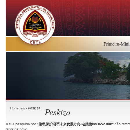
Primeiru-Mini
Homepage
Peskiza
› Peskiza
A sua pesquisa por
"隐私保护混币未来发展方向-电报搜ios3652.ddk"
não retorn
tente de novo.