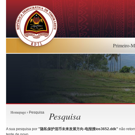
Primeiro-Mi
Homepage
Pesquisa
› Pesquisa
A sua pesquisa por
"隐私保护混币未来发展方向-电报搜ios3652.ddk"
não retorn
tente de novo.