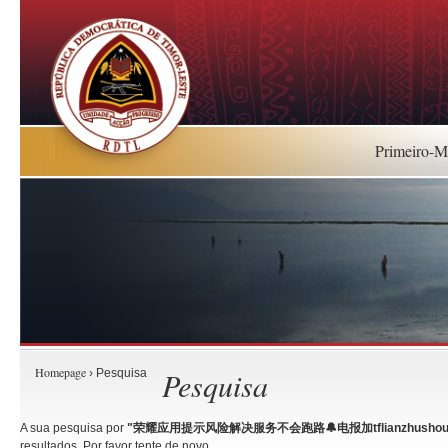
Primeiro-Mi
Homepage
Pesquisa
› Pesquisa
A sua pesquisa por
"荣耀应用提示风险解决服务不会跑路🔔电报加tflianzhushou.
resultados. Por favor tente de novo.