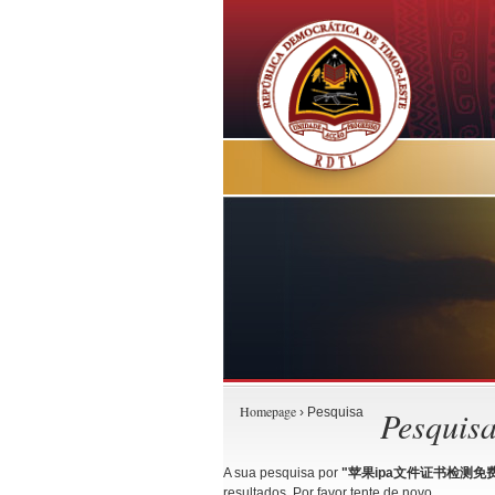
Homepage
Pesquis
› Pesquisa
A sua pesquisa por
"苹果ipa文件证书检测免费试用
resultados. Por favor tente de novo.