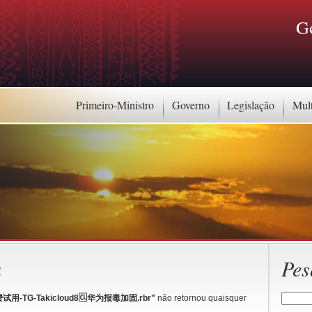
G
Primeiro-Ministro
Governo
Legislação
Mul
a
Pes
-TG-Takicloud8🆑华为报毒加固.rbr"
não retornou quaisquer