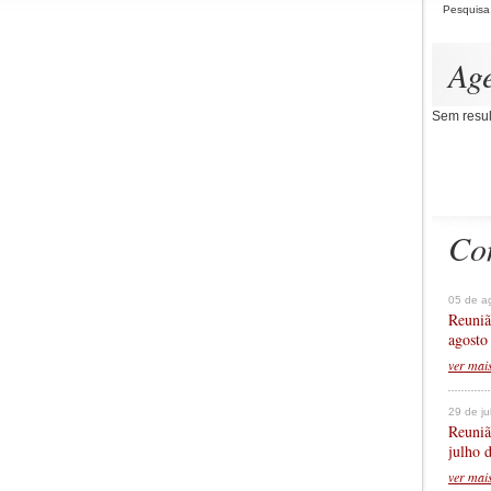
Pesquisa
Ag
Sem resul
Co
05 de a
Reuniã
agosto
ver mai
29 de j
Reuniã
julho 
ver mai