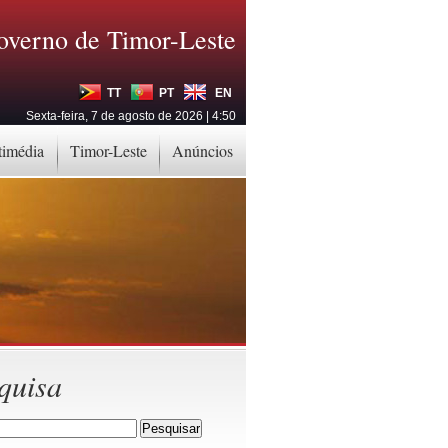
overno de Timor-Leste
TT
PT
EN
Sexta-feira, 7 de agosto de 2026 | 4:50
timédia
Timor-Leste
Anúncios
quisa