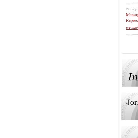
22 de j
Mensag
Repres
ver mai