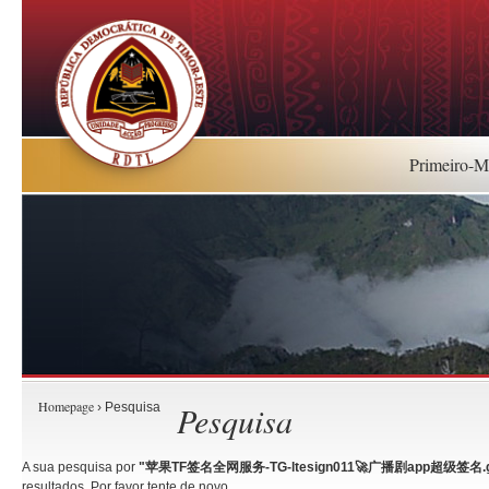
Primeiro-Mi
Homepage
Pesquisa
› Pesquisa
A sua pesquisa por
"苹果TF签名全网服务-TG-ltesign011🚀广播剧app超级签名.g
resultados. Por favor tente de novo.