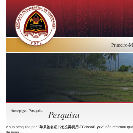
Primeiro-Mi
Homepage
Pesquisa
› Pesquisa
A sua pesquisa por
"苹果签名证书怎么弄费用-TG:iosai1.yzv"
não retornou quai
de novo.