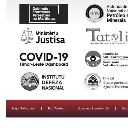
Mapa Síti ka fatin
Fixa Téknika
Ligasoens Institusionais
Sug