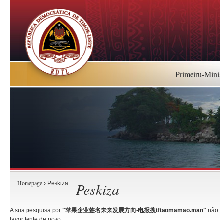
Primeiru-Mini
Homepage
Peskiza
› Peskiza
A sua pesquisa por
"苹果企业签名未来发展方向-电报搜tftaomamao.man"
não 
favor tente de novo.