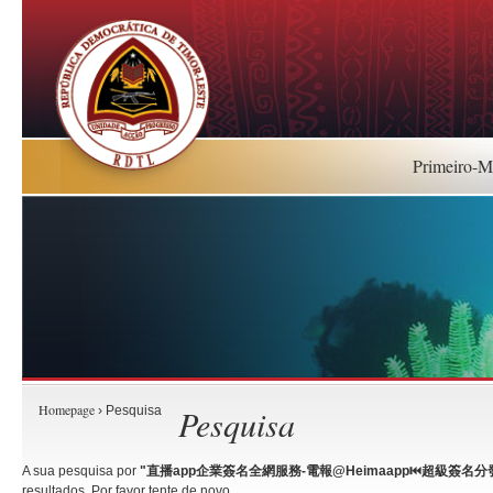
Primeiro-Mi
Homepage
Pesquisa
› Pesquisa
A sua pesquisa por
"直播app企業簽名全網服務-電報@Heimaapp⏮️超級簽名分發.
resultados. Por favor tente de novo.