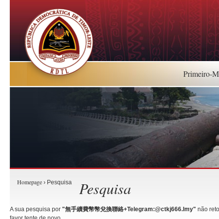
Primeiro-Mi
Homepage
Pesquisa
› Pesquisa
A sua pesquisa por
"無手續費幣幣兌換聯絡+Telegram:@ctkj666.lmy"
não reto
favor tente de novo.