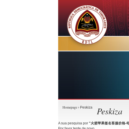
Homepage
Peskiza
› Peskiza
A sua pesquisa por
"火箭苹果签名客服价格-电报@
Por favor tente de novo.