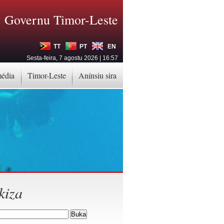
Governu Timor-Leste
TT
PT
EN
Sesta-feira, 7 agostu 2026 | 16:57
média
Timor-Leste
Anínsiu sira
kiza