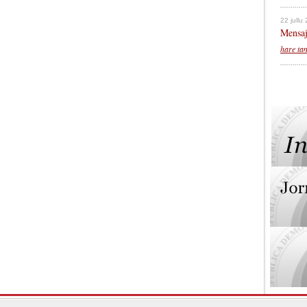
22 jullu
Mensaj
hare ta