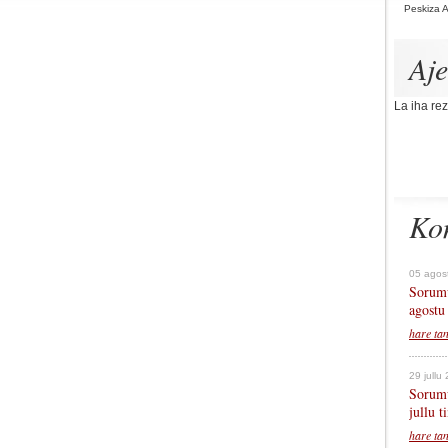
Peskiza 
Aj
La iha rez
Ko
05 agos
Sorumu
agostu
hare ta
29 jullu
Sorumu
jullu 
hare ta