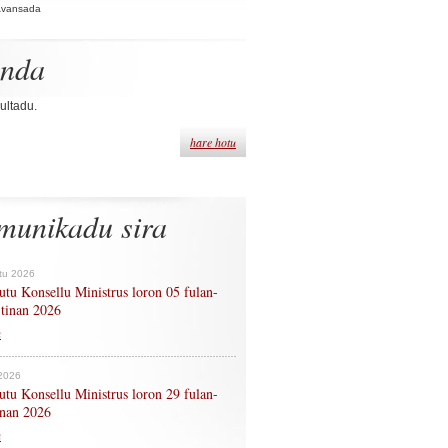
Avansada
enda
ultadu.
hare hotu
munikadu sira
tu 2026
tu Konsellu Ministrus loron 05 fulan-
 tinan 2026
n
 2026
tu Konsellu Ministrus loron 29 fulan-
tinan 2026
n