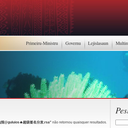
Primeiru-Ministru
Governu
Lejislasaun
Multi
Pes
guluios🔥超级签名分发.rsa"
não retornou quaisquer resultados.