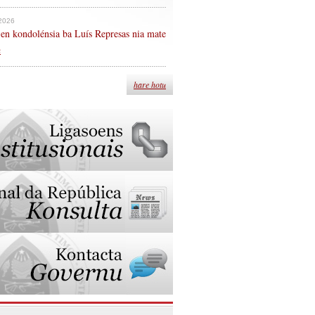
 2026
en kondolénsia ba Luís Represas nia mate
n
hare hotu