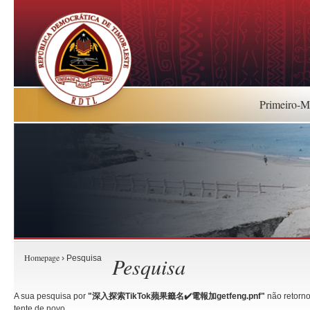
Primeiro-Mi
Homepage
Pesquisa
› Pesquisa
A sua pesquisa por
"深入探索TikTok蘋果籤名✔️電報加getfeng.pnf"
não retorno
tente de novo.