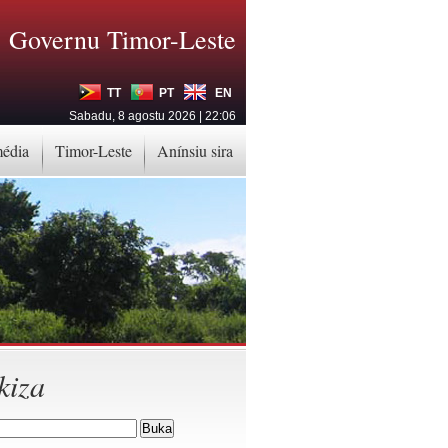
Governu Timor-Leste
TT
PT
EN
Sabadu, 8 agostu 2026 | 22:06
média
Timor-Leste
Anínsiu sira
kiza