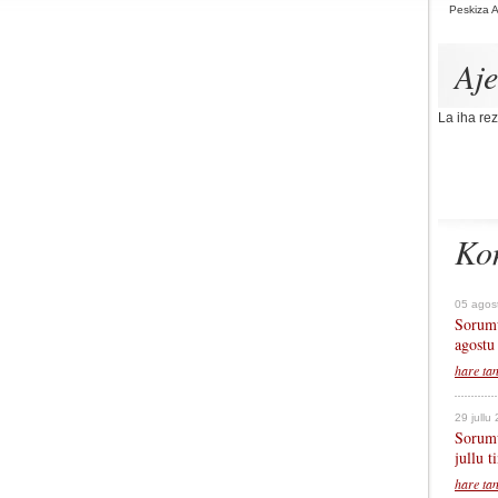
Peskiza 
Aj
La iha rez
Ko
05 agos
Sorumu
agostu
hare ta
29 jullu
Sorumu
jullu 
hare ta