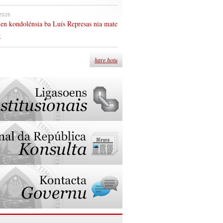
 2026
en kondolénsia ba Luís Represas nia mate
n
hare hotu