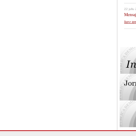
22 jullu
Mensaj
hare ta