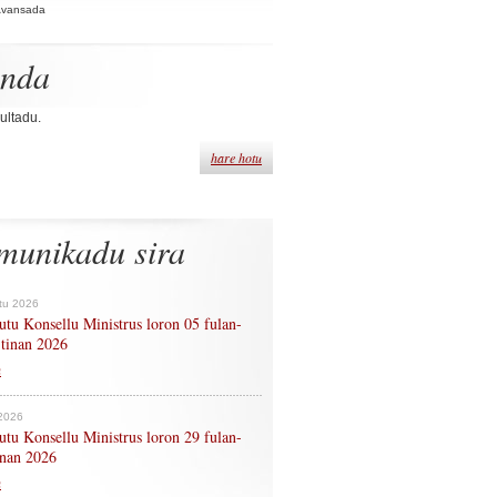
Avansada
enda
ultadu.
hare hotu
munikadu sira
tu 2026
tu Konsellu Ministrus loron 05 fulan-
 tinan 2026
n
 2026
tu Konsellu Ministrus loron 29 fulan-
tinan 2026
n