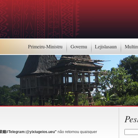
Primeiru-Ministru
Governu
Lejislasaun
Multi
Pes
elegram:@yixiugeios.ueu"
não retornou quaisquer