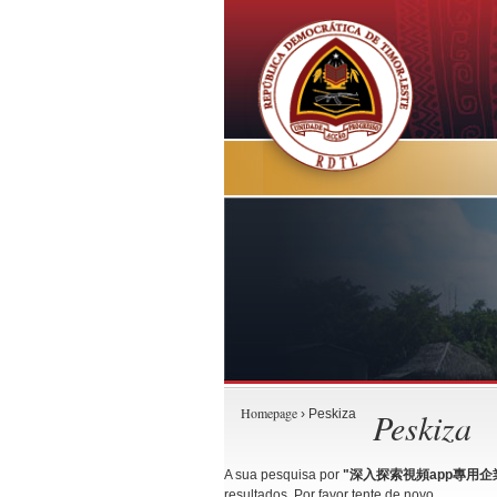
Homepage
Peskiza
› Peskiza
A sua pesquisa por
"深入探索視頻app專用企業籤#T
resultados. Por favor tente de novo.